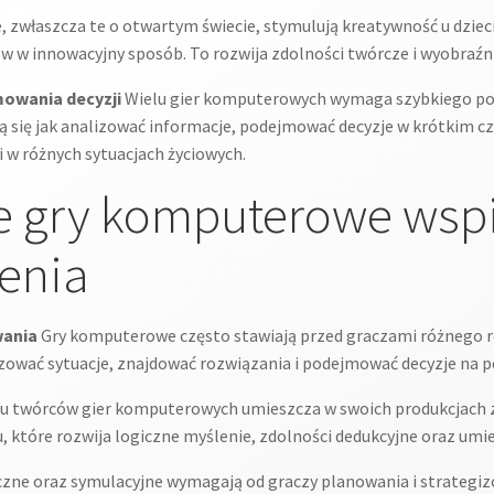
zwłaszcza te o otwartym świecie, stymulują kreatywność u dzieci
w w innowacyjny sposób. To rozwija zdolności twórcze i wyobraźni
mowania decyzji
Wielu gier komputerowych wymaga szybkiego po
czą się jak analizować informacje, podejmować decyzje w krótkim cza
 w różnych sytuacjach życiowych.
e gry komputerowe wspi
enia
wania
Gry komputerowe często stawiają przed graczami różnego r
zować sytuacje, znajdować rozwiązania i podejmować decyzje na p
u twórców gier komputerowych umieszcza w swoich produkcjach za
u, które rozwija logiczne myślenie, zdolności dedukcyjne oraz u
czne oraz symulacyjne wymagają od graczy planowania i strategizo