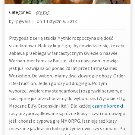
Categories:
gry rpg
by
rpgwars
|
on
14 stycznia, 2018
Przygoda z serią studia Mythic rozpoczyna się dość
standardowo. Należy kupić grę, by dowiedzieć się, że cała
zabawa przebiega w fantastycznym świecie o nazwie
Warhammer Fantasy Battle, która nawiasem mówiąc
jest już rozwijana od ponad 20 lat przez firmę Games
Workshop. Do wyboru mamy dwa złowrogie obozy: Order
i Destruction. Jeden gorszy od drugiego. Po tym
wyborze, wybieramy standardowej rozgrywki serwery, a
następnie już przechodzimy do wyboru ras (Wysokie Elfy,
Mroczne Elfy, Greenskini itd.). Dla każdej
czarne koronki
rasy przyporządkowane są różne klasy – czyli nic nowego
jeśli chodzi o typową grę MMORPG. Istnieją też klasy
mieszane jak krasno ludzcy inżynierowie czy szamani. Po