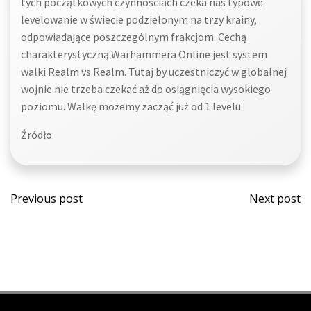
tych początkowych czynnościach czeka nas typowe
levelowanie w świecie podzielonym na trzy krainy,
odpowiadające poszczególnym frakcjom. Cechą
charakterystyczną Warhammera Online jest system
walki Realm vs Realm. Tutaj by uczestniczyć w globalnej
wojnie nie trzeba czekać aż do osiągnięcia wysokiego
poziomu. Walkę możemy zacząć już od 1 levelu.
Źródło:
Post
Post
Previous post
Next post
navigation
navi