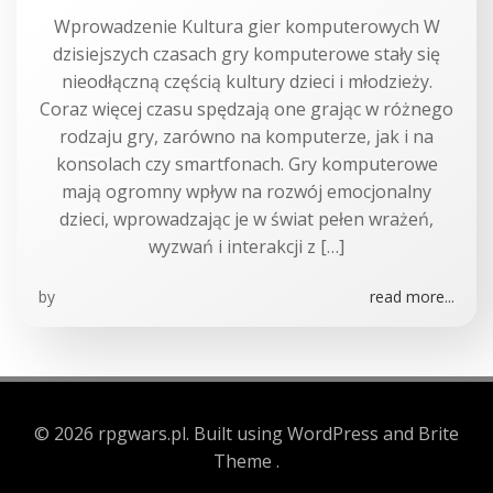
Wprowadzenie Kultura gier komputerowych W
dzisiejszych czasach gry komputerowe stały się
nieodłączną częścią kultury dzieci i młodzieży.
Coraz więcej czasu spędzają one grając w różnego
rodzaju gry, zarówno na komputerze, jak i na
konsolach czy smartfonach. Gry komputerowe
mają ogromny wpływ na rozwój emocjonalny
dzieci, wprowadzając je w świat pełen wrażeń,
wyzwań i interakcji z […]
by
read more...
© 2026 rpgwars.pl. Built using WordPress and Brite
Theme .