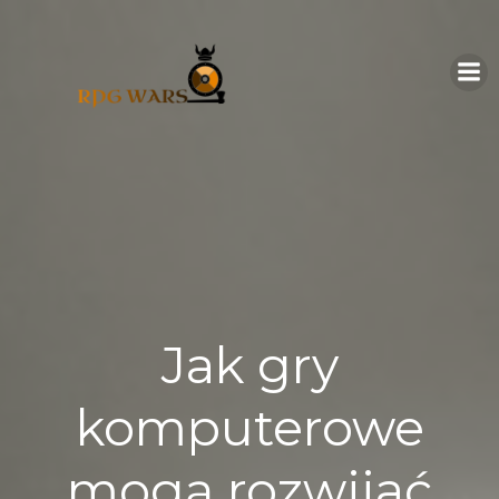
Skip
to
content
Jak gry
komputerowe
mogą rozwijać