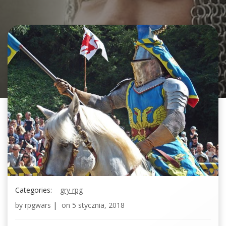
Categories:
gry rpg
by
rpgwars
|
on
5 stycznia, 2018