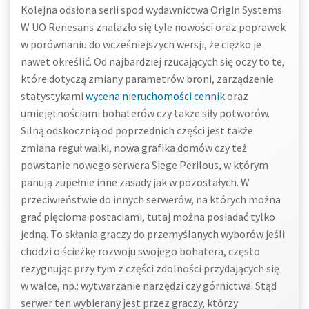
Kolejna odsłona serii spod wydawnictwa Origin Systems.
W UO Renesans znalazło się tyle nowości oraz poprawek
w porównaniu do wcześniejszych wersji, że ciężko je
nawet określić. Od najbardziej rzucających się oczy to te,
które dotyczą zmiany parametrów broni, zarządzenie
statystykami
wycena nieruchomości cennik
oraz
umiejętnościami bohaterów czy także siły potworów.
Silną odskocznią od poprzednich części jest także
zmiana reguł walki, nowa grafika domów czy też
powstanie nowego serwera Siege Perilous, w którym
panują zupełnie inne zasady jak w pozostałych. W
przeciwieństwie do innych serwerów, na których można
grać pięcioma postaciami, tutaj można posiadać tylko
jedną. To skłania graczy do przemyślanych wyborów jeśli
chodzi o ścieżkę rozwoju swojego bohatera, często
rezygnując przy tym z części zdolności przydających się
w walce, np.: wytwarzanie narzędzi czy górnictwa. Stąd
serwer ten wybierany jest przez graczy, którzy