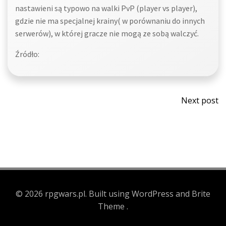
nastawieni są typowo na walki PvP (player vs player),
gdzie nie ma specjalnej krainy( w porównaniu do innych
serwerów), w której gracze nie mogą ze sobą walczyć.
Źródło:
Post
Next post
navi
© 2026 rpgwars.pl. Built using WordPress and Brite
Theme .